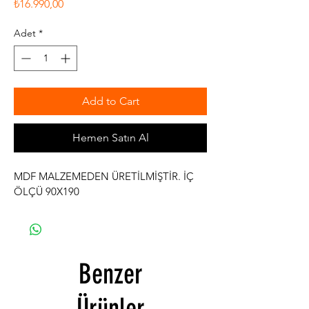
Fiyat
₺16.990,00
Adet
*
Add to Cart
Hemen Satın Al
MDF MALZEMEDEN ÜRETİLMİŞTİR. İÇ 
ÖLÇÜ 90X190
Benzer
Ürünler