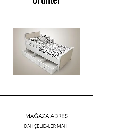
BOSS
İMAJ
SİM
MİA
KARYOLA
KARYOLA
MAĞAZA ADRES
BAHÇELİEVLER MAH.