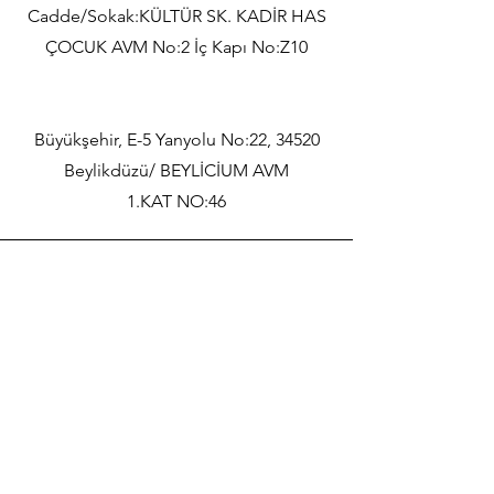
Cadde/Sokak:KÜLTÜR SK. KADİR HAS
ÇOCUK AVM No:2 İç Kapı No:Z10
Büyükşehir, E-5 Yanyolu No:22, 34520
Beylikdüzü/ BEYLİCİUM AVM
1.KAT NO:46
TELEFON
0544 132 50 46
Email
minimococuk@gmail.com