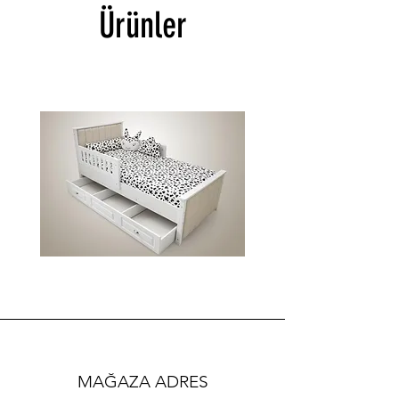
Ürünler
BOSS
İMAJ
SİM
MİA
KARYOLA
KARYOLA
MAĞAZA ADRES