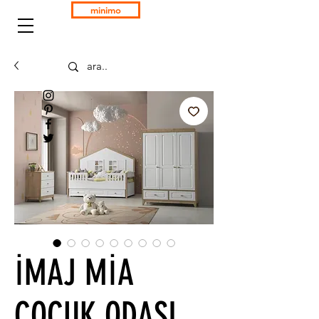
minimo
İMAJ MİA
ÇOCUK ODASI