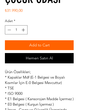
Fiyat
₺31.990,00
Adet
*
Add to Cart
Hemen Satın Al
Ürün Özellikleri;
* Kapaklar Mdf (E-1 Belgesi ve Boyalı 
Kısımlar İçin E-0 Belgesi Mevcuttur)
* TSE
* ISO 9000
* E1 Belgesi ( Kansorojen Madde İçermez )
* E0 Belgesi ( Kurşun İçermez )
* İnsan , Çevre ve Güvenlik Üçgeninde 