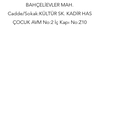
BAHÇELİEVLER MAH.
Cadde/Sokak:KÜLTÜR SK. KADİR HAS
ÇOCUK AVM No:2 İç Kapı No:Z10
Büyükşehir, E-5 Yanyolu No:22, 34520
Beylikdüzü/ BEYLİCİUM AVM
1.KAT NO:46
TELEFON
0544 132 50 46
Email