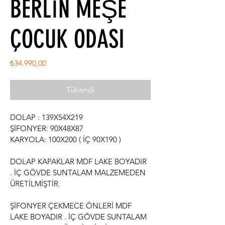
BERLİN MEŞE
ÇOCUK ODASI
Fiyat
₺34.990,00
Tükendi
DOLAP : 139X54X219
ŞİFONYER: 90X48X87
KARYOLA: 100X200 ( İÇ 90X190 )
DOLAP KAPAKLAR MDF LAKE BOYADIR 
. İÇ GÖVDE SUNTALAM MALZEMEDEN 
ÜRETİLMİŞTİR.
ŞİFONYER ÇEKMECE ÖNLERİ MDF 
LAKE BOYADIR . İÇ GÖVDE SUNTALAM 