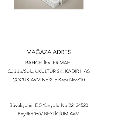
BOSS
İMAJ
SİM
MİA
KARYOLA
KARYOLA
MAĞAZA ADRES
BAHÇELİEVLER MAH.
Cadde/Sokak:KÜLTÜR SK. KADİR HAS
ÇOCUK AVM No:2 İç Kapı No:Z10
Büyükşehir, E-5 Yanyolu No:22, 34520
Beylikdüzü/ BEYLİCİUM AVM
1.KAT NO:46